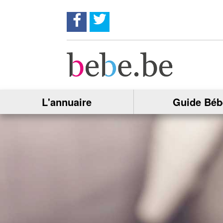
Suivez nous sur Facebook !
Suivez nous sur twitter !
L'annuaire
Guide Béb
Partagez
cette