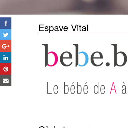
page
Espave Vital