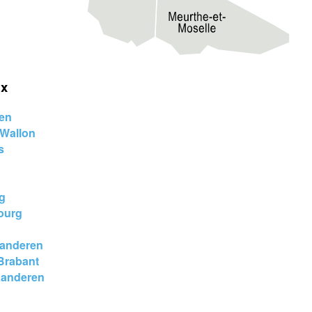
ix
pen
 Wallon
s
rg
ourg
aanderen
Brabant
aanderen