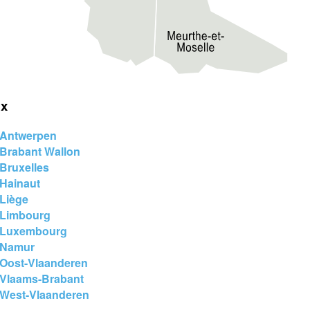
ix
e Antwerpen
 Brabant Wallon
 Bruxelles
 Hainaut
 Liège
e Limbourg
e Luxembourg
e Namur
 Oost-Vlaanderen
e Vlaams-Brabant
e West-Vlaanderen