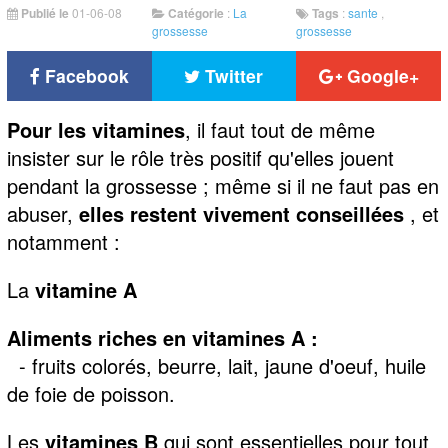
Publié le
01-06-08
Catégorie
:
La
Tags
:
sante
,
grossesse
grossesse
Facebook
Twitter
Google+
Pour les vitamines
, il faut tout de même
insister sur le rôle très positif qu'elles jouent
pendant la grossesse ; même si il ne faut pas en
abuser,
elles restent vivement conseillées
, et
notamment :
La
vitamine A
Aliments riches en vitamines A :
- fruits colorés, beurre, lait, jaune d'oeuf, huile
de foie de poisson.
Les
vitamines B
qui sont essentielles pour tout