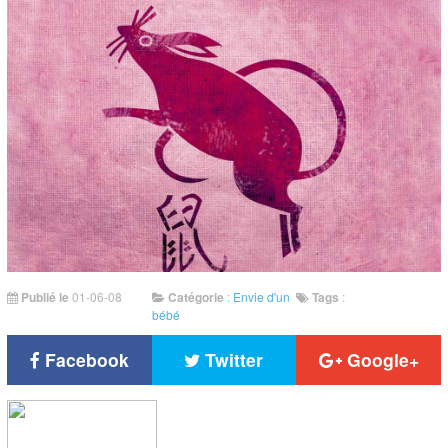
Publié le
01-06-08
Catégorie
:
Envie d'un
Tags
:
bébé
Facebook
Twitter
Google+