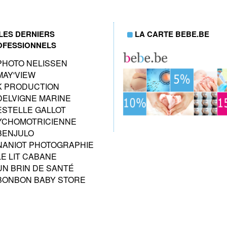
LES DERNIERS
LA CARTE BEBE.BE
OFESSIONNELS
PHOTO NELISSEN
MAY'VIEW
K PRODUCTION
DELVIGNE MARINE
ESTELLE GALLOT
YCHOMOTRICIENNE
BENJULO
NANIOT PHOTOGRAPHIE
LE LIT CABANE
UN BRIN DE SANTÉ
BONBON BABY STORE