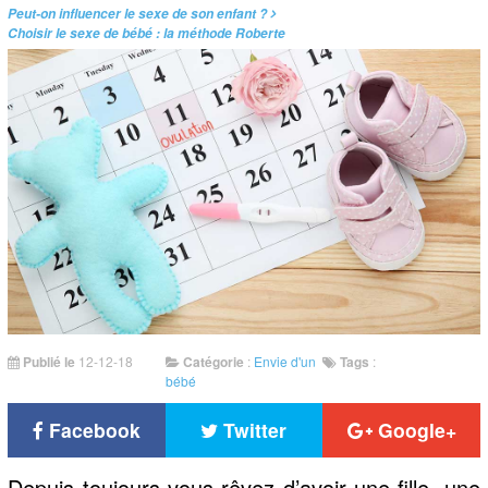
Peut-on influencer le sexe de son enfant ?
Choisir le sexe de bébé : la méthode Roberte
Publié le
12-12-18
Catégorie
:
Envie d'un
Tags
:
bébé
Facebook
Twitter
Google+
Depuis toujours vous rêvez d’avoir une fille, une